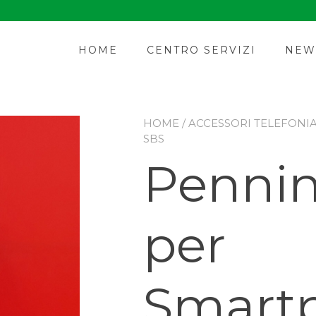
HOME
CENTRO SERVIZI
NEW
HOME
/
ACCESSORI TELEFONI
SBS
Pennin
per
Smart