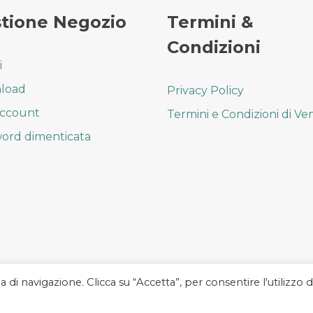
tione Negozio
Termini &
Condizioni
i
load
Privacy Policy
account
Termini e Condizioni di Ve
ord dimenticata
a di navigazione. Clicca su “Accetta”, per consentire l'utilizzo d
 SNC - P.I. 00808330112 - TUTTI I DIRITTI RISERVATI - Informativa sulla P